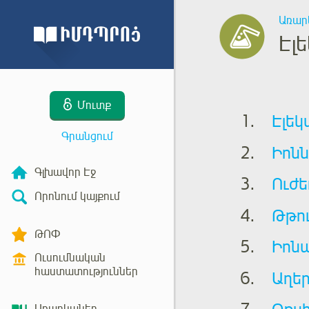
Առար
Էլ
Մուտք
Էլեկ
Գրանցում
Իոնն
Գլխավոր Էջ
Ուժե
Որոնում կայքում
Թթու
ԹՈՓ
Իոն
Ուսումնական
հաստատություններ
Աղեր