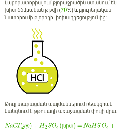
Լաբորատորիայում քլորաջրածին ստանում են
70
խիտ ծծմբական թթվի (
%) և բյուրեղական
նատրիումի քլորիդի փոխազդեցությունից:
Թույլ տաքացման պայմաններում ռեակցիան
կանգնում է թթու աղի առաջացման փուլի վրա.
(
) +
(
) =
+
չոր
խիտ
NaCI
H
S
O
NaHS
O
2
4
4