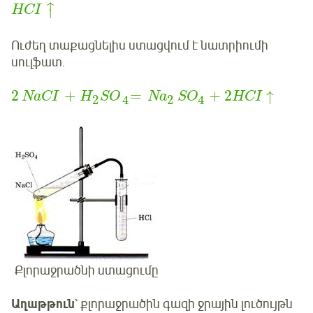
↑
HCI
⏐
Ուժեղ տաքացնելիս ստացվում է նատրիումի
սուլֆատ.
2
+
=
+
2
↑
NaCI
H
S
O
Na
S
O
HCI
2
2
4
4
Քլորաջրածնի ստացումը
Աղաթթուն
՝ քլորաջրածին գազի ջրային լուծույթն