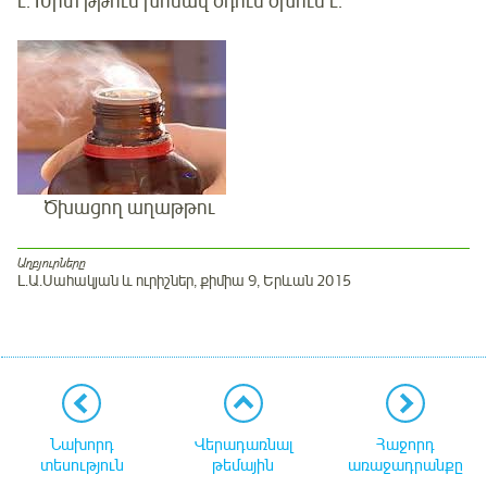
է: Խիտ թթուն խոնավ օդում ծխում է:
Ծխացող աղաթթու
Աղբյուրները
Լ.Ա.Սահակյան և ուրիշներ, քիմիա 9, Երևան 2015
Նախորդ
Վերադառնալ
Հաջորդ
տեսություն
թեմային
առաջադրանքը