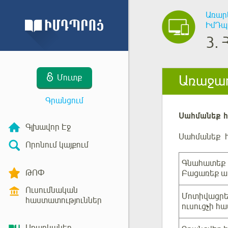
Առար
ԻմԴպ
3.
Առաջադ
Մուտք
Գրանցում
Սահմանեք հ
Գլխավոր Էջ
Սահմանեք հ
Որոնում կայքում
Գնահատեք 
ԹՈՓ
Բացառեք ար
Ուսումնական
Մոտիվացրեք
հաստատություններ
ուսուցչի հ