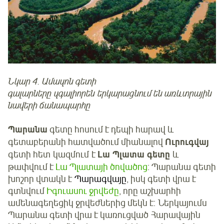
Նկար 4. Ամազոն գետի
գալարները զգալիորեն երկարացնում են առևտրային
նավերի ճանապարհը
Պարանա
գետը հոսում է դեպի հարավ և
գետաբերանի հատվածում միանալով
Ուրուգվայ
գետի հետ կազմում է
Լա Պլատա գետը
և
թափվում է
Լա Պլատայի ծովածոց
: Պարանա գետի
խոշոր վտակն է
Պարագվայը
, իսկ գետի վրա է
գտնվում
Իգուասու ջրվեժը
, որը աշխարհի
ամենագեղեցիկ ջրվեժներից մեկն է: Ներկայումս
Պարանա գետի վրա է կառուցված Հարավային