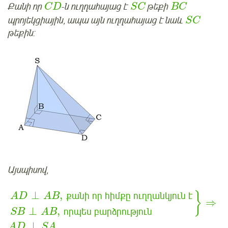
Քանի որ
-ն ուղղահայաց է
թեքի
C
D
S
C
B
C
պրոյեկցիային, ապա այն ուղղահայաց է նաև
S
C
թեքին:
Այսպիսով,
⊥
,
քանի
որ
հիմքը
ուղղանկյուն
է
}
AD
AB
⇒
⊥
,
որպես
բարձրություն
SB
AB
⊥
AD
SA