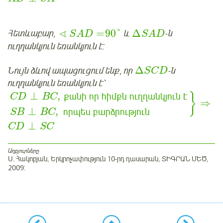
∢
=
90
°
Δ
Հետևաբար,
և
-ն
S
A
D
S
A
D
ուղղանկյուն եռանկյուն է:
Δ
Նույն ձևով ապացուցում ենք, որ
-ն
S
C
D
ուղղանկյուն եռանկյուն է՝
⊥
,
քանի
որ
հիմքն
ուղղանկյուն
է
}
CD
BC
⇒
⊥
,
որպես
բարձրություն
SB
BC
⊥
CD
SC
Աղբյուրները
Ս. Հակոբյան, Երկրոչափություն 10-րդ դասարան, ՏԻԳՐԱՆ ՄԵԾ,
2009: