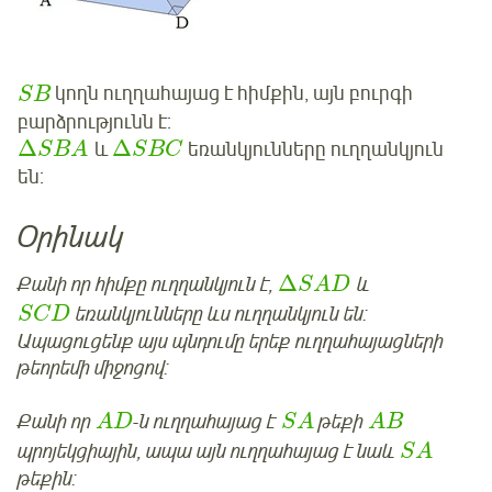
կողն ուղղահայաց է հիմքին, այն բուրգի
S
B
բարձրությունն է:
Δ
Δ
և
եռանկյունները ուղղանկյուն
S
B
A
S
B
C
են:
Օրինակ
Δ
Քանի որ հիմքը ուղղանկյուն է,
և
S
A
D
եռանկյունները ևս ուղղանկյուն են:
S
C
D
Ապացուցենք այս պնդումը երեք ուղղահայացների
թեորեմի միջոցով:
Քանի որ
-ն ուղղահայաց է
թեքի
A
D
S
A
A
B
պրոյեկցիային, ապա այն ուղղահայաց է նաև
S
A
թեքին: