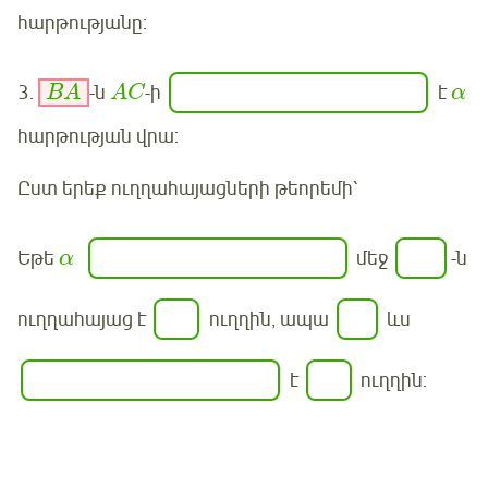
հարթությանը:
3.
-ն
-ի
է
B
A
A
C
α
հարթության վրա:
Ըստ երեք ուղղահայացների թեորեմի՝
Եթե
մեջ
-ն
α
ուղղահայաց է
ուղղին, ապա
ևս
է
ուղղին:
Մուտք