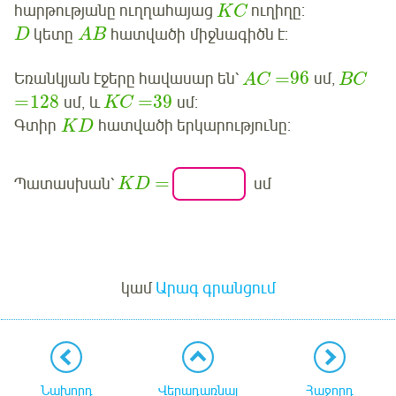
հարթությանը ուղղահայաց
ուղիղը:
K
C
կետը
հատվածի
միջնագիծն է:
D
A
B
=
96
Եռանկյան էջերը հավասար են՝
սմ,
A
C
B
C
=
128
=
39
սմ, և
սմ:
K
C
Գտիր
հատվածի երկարությունը:
K
D
=
Պատասխան՝
սմ
K
D
Մուտք
կամ
Արագ գրանցում
Նախորդ
Վերադառնալ
Հաջորդ