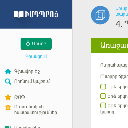
Առար
տարա
4.
Առաջադ
Մուտք
Գրանցում
Ուղղահայաց
Գլխավոր Էջ
Ընտրիր ճիշտ
Որոնում կայքում
Եթե երկո
Եթե երկո
ԹՈՓ
Եթե երկո
Ուսումնական
կարող:
հաստատություններ