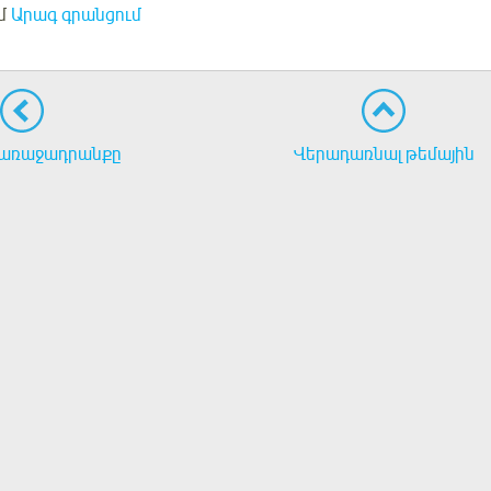
մ
Արագ գրանցում
առաջադրանքը
Վերադառնալ թեմային