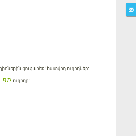
ւղիղներին զուգահեռ՝ հատվող ուղիղներ:
ռ
ուղիղը:
BD