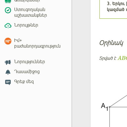
Առարկաներ
3
. Երկու
կազմած ա
Ստուգողական
աշխատանքներ
Նորույթներ
Իմ+
Օրինակ
բաժանորդագրություն
Տրված է
AB
Նորություններ
Դասամիջոց
Գրեք մեզ