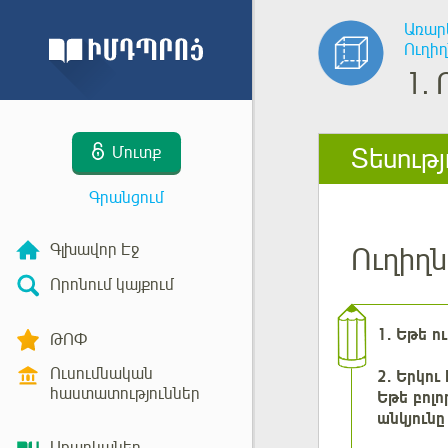
Առար
Ուղիղ
1.
Տեսությ
Մուտք
Գրանցում
Գլխավոր Էջ
Ուղիղն
Որոնում կայքում
1
. Եթե ո
ԹՈՓ
Ուսումնական
2
. Երկու
հաստատություններ
Եթե բոլ
անկյուն