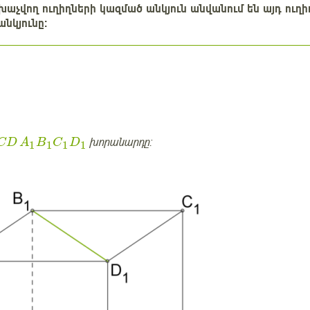
 խաչվող ուղիղների կազմած անկյուն անվանում են այդ ուղ
նկյունը:
խորանարդը:
CD
A
B
C
D
1
1
1
1