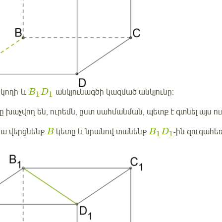
կողի և
անկյունագծի կազմած անկյունը:
B
D
1
1
րը խաչվող են, ուրեմն, ըստ սահմանման, պետք է գտնել այս ո
րա վերցնենք
կետը և նրանով տանենք
-ին զուգահե
B
B
D
1
1