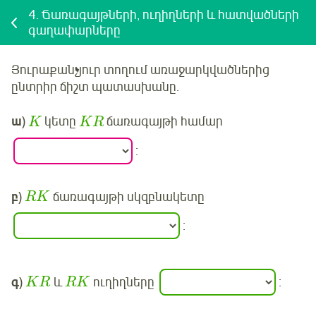
4.
Ճառագայթների, ուղիղների և հատվածների
գաղափարները
Յուրաքանչյուր տողում առաջարկվածներից
ընտրիր ճիշտ պատասխանը.
ա
)
կետը
ճառագայթի համար
K
K
R
:
բ
)
ճառագայթի սկզբնակետը
R
K
:
գ
)
և
ուղիղները
:
K
R
R
K