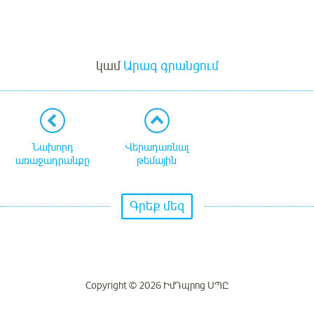
Մուտք
կամ
Արագ գրանցում
Նախորդ
Վերադառնալ
առաջադրանքը
թեմային
Գրեք մեզ
Copyright © 2026 ԻմԴպրոց ՍՊԸ