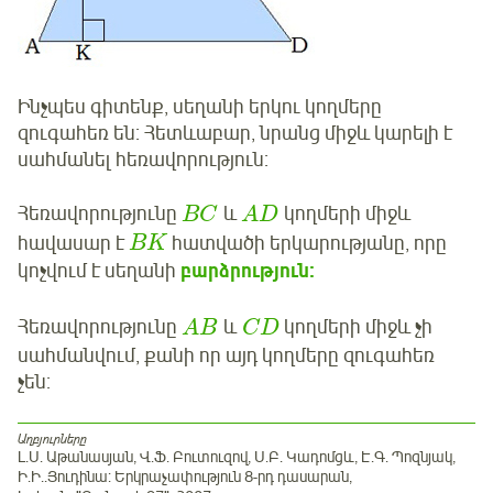
Ինչպես գիտենք, սեղանի երկու կողմերը
զուգահեռ են: Հետևաբար, նրանց միջև կարելի է
սահմանել հեռավորություն:
Հեռավորությունը
և
կողմերի միջև
B
C
A
D
հավասար է
հատվածի երկարությանը, որը
B
K
կոչվում է սեղանի
բարձրություն:
Հեռավորությունը
և
կողմերի միջև չի
A
B
C
D
սահմանվում, քանի որ այդ կողմերը զուգահեռ
չեն:
Աղբյուրները
Լ.Ս. Աթանասյան, Վ.Ֆ. Բուտուզով, Ս.Բ. Կադոմցև, Է.Գ. Պոզնյակ,
Ի.Ի..Յուդինա: Երկրաչափություն 8-րդ դասարան,