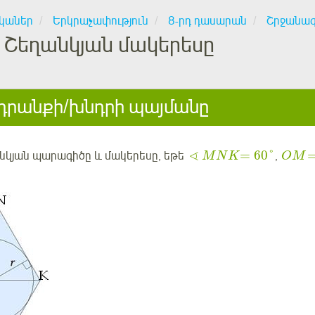
կաներ
Երկրաչափություն
8-րդ դասարան
Շրջանա
Շեղանկյան մակերեսը
րանքի/խնդրի պայմանը
∢
=
60
°
անկյան պարագիծը և մակերեսը, եթե
,
M
N
K
O
M