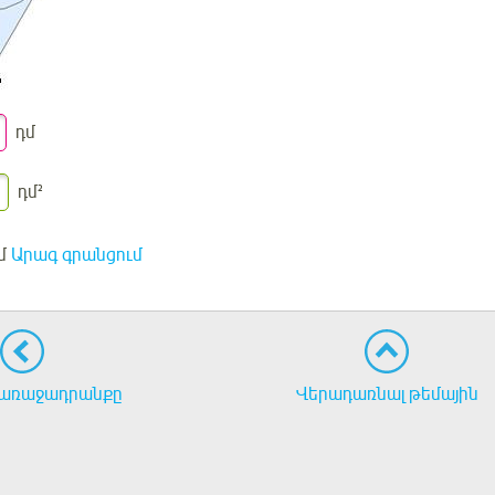
դմ
դմ
²
մ
Արագ գրանցում
առաջադրանքը
Վերադառնալ թեմային