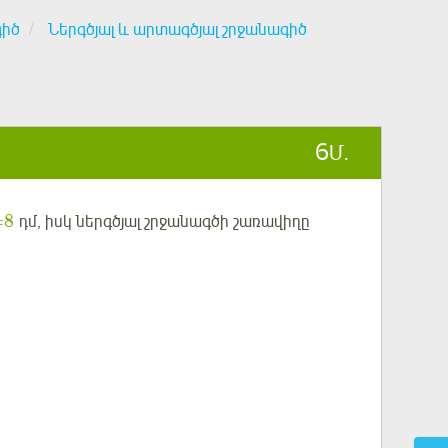
գիծ
Ներգծյալ և արտագծյալ շրջանագիծ
6
Մ.
8
=
դմ
, իսկ ներգծյալ շրջանագծի շառավիղը