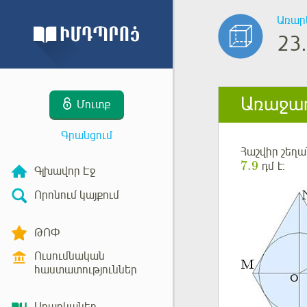
Առար
23.
Առաջադ
Մուտք
Գրանցում
Հաշվիր շեղ
7.9
դմ
է:
Գլխավոր Էջ
Որոնում կայքում
ԹՈՓ
Ուսումնական
հաստատություններ