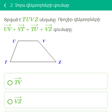
2.
Չորս վեկտորների գումար
Տրված է
սեղանը:
Որոշիր
վեկտորների
T
U
V
Z
−
→
−
→
−
→
−
→
+
+
+
գումարը:
UV
VT
TU
VZ
−
→
TV
−
→
VZ