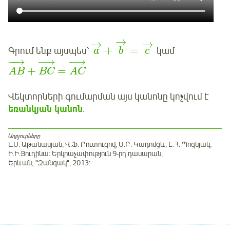
→
→
→
+
=
Գրում ենք այսպես՝
կամ
a
b
c
−
−
→
−
→
−
→
+
=
AB
BC
AC
Վեկտորների գումարման այս կանոնը կոչվում է
եռանկյան կանոն
:
Աղբյուրները
Լ.Ս. Աթանասյան, Վ.Ֆ. Բուտուզով, Ս.Բ. Կադոմցև, Է.Հ. Պոզնյակ,
Ի.Ի.Յուդինա: Երկրաչափություն 9-րդ դասարան,
Երևան, "Զանգակ", 2013: