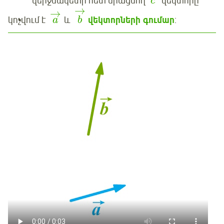
վերջնակետի հետ միացնող
վեկտորը
c
→
→
կոչվում է
և
վեկտորների գումար
:
a
b