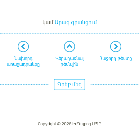
Մուտք
կամ
Արագ գրանցում
Նախորդ
Վերադառնալ
Հաջորդ թեստը
առաջադրանքը
թեմային
Գրեք մեզ
Copyright © 2026 ԻմԴպրոց ՍՊԸ