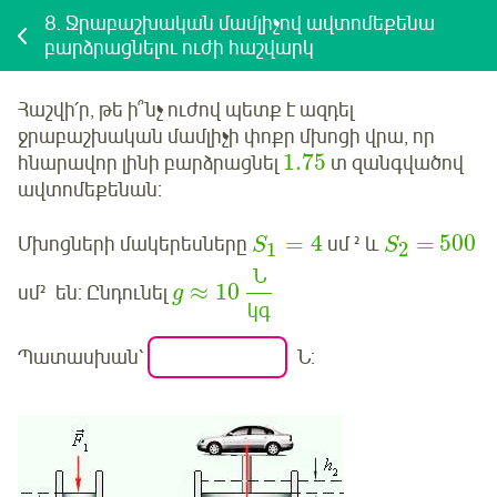
8.
Ջրաբաշխական մամլիչով ավտոմեքենա
բարձրացնելու ուժի հաշվարկ
Հաշվի՛ր
, թե ի՞նչ ուժով պետք է ազդել
ջրաբաշխական մամլիչի փոքր մխոցի վրա, որ
1.75
հնարավոր լինի բարձրացնել
տ զանգվածով
ավտոմեքենան:
=
4
=
500
Մխոցների մակերեսները
սմ ² և
S
S
1
2
Ն
≈
10
սմ² են: Ընդունել
g
կգ
Պատասխան՝
Ն: