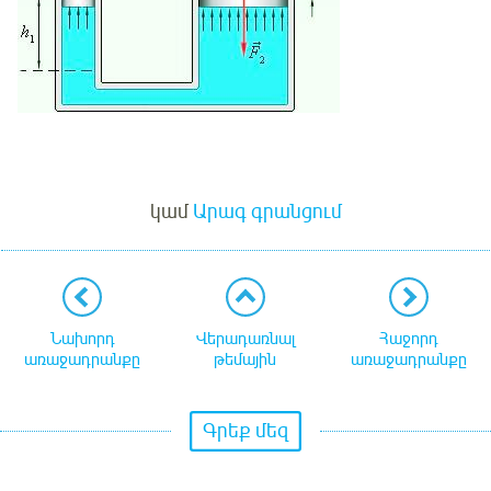
Մուտք
կամ
Արագ գրանցում
Նախորդ
Վերադառնալ
Հաջորդ
առաջադրանքը
թեմային
առաջադրանքը
Գրեք մեզ