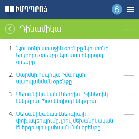
Դինամիկա
Նյուտոնի առաջին օրենքը:Նյուտոնի
երկրորդ օրենքը:Նյուտոնի երրորդ
օրենքը
Մարմնի իմպուլս: Իմպուլսի
պահպանման օրենքը
Մեխանիկական էներգիա: Կինետիկ
էներգիա: Պոտենցիալ էներգիա
Մեխանիկական էներգիայի
փոխակերպումը, լրիվ մեխանիկական
էներգիայի պահպանման օրենքը