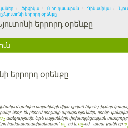
կաներ
Ֆիզիկա
8-րդ դասարան
Դինամիկա
Նյո
ը:Նյուտոնի երրորդ օրենքը
Նյուտոնի երրորդ օրենքը
ուն
նի երրորդ օրենքը
իճակում գտնվող սայլակների միջև դրված ճկուն թիթեղը կապող
րանք ձեռք են բերում որոշակի արագություններ, որոնք զանգ
առնչությամբ: Եթե սայլակների փոխազդեցության տևողությ
v
2
ները համապատասխանաբար՝
–ով և
-ով, ապա քանի որ
a
a
v
1
2