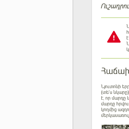
Ուշադրու
Ն
հ
է
Ն
կ
Հաճախ
Նյուտոնի երր
(տե՛ս նկարը
է, որ մարդը
մարդը հրվում
կողմից ազդո
մերկասառույ