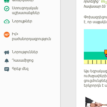
Առարկաներ
որտեղից՝
m
1
հավասար են
Ստուգողական
աշխատանքներ
Փոխազդեցութ
Նորույթներ
է, որ սայլա
Իմ+
բաժանորդագրություն
Նորություններ
Դասամիջոց
Գրեք մեզ
Այս եզրակաց
ուժաչափերից
ցուցմունքնե
երկրորդն է 