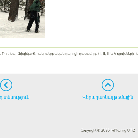
. Ա. Ռոդինա, Ֆիզիկա-8, հանրակրթական դպրոցի դասագիրք ( I, II, III և V գլուխների
 տեսություն
Վերադառնալ թեմային
Copyright © 2026 ԻմԴպրոց ՍՊԸ