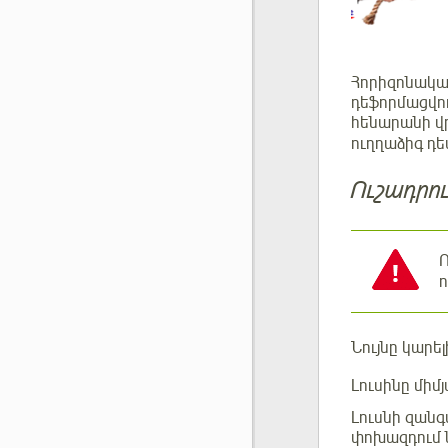
Հորիզոնակա
դեֆորմացվու
հենարանի վ
ուղղաձիգ դե
Ուշադրու
Ո
ո
Նույնը կարե
Լուսինը միմ
Լուսնի զան
փոխազդում ն