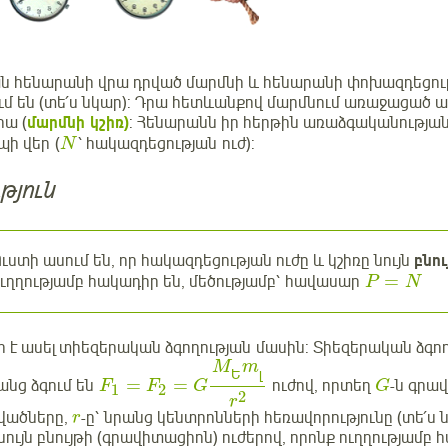
ն հենարանի վրա դրված մարմնի և հենարանի փոխազդեցութ
մ են (տե՛ս նկար): Դրա հետևանքով մարմնում առաջացած ա
րա (
մարմնի կշիռ)
: Հենարանն իր հերթին առաձգականության 
պի վեր (
՝
հակազդեցության
ուժ)
:
N
թյուն
ւստի ասում են, որ հակազդեցության ուժը և կշիռը նույն
բնո
=
ւղղությամբ հակադիր են, մեծությամբ՝ հավասար
P
N
լի է ասել տիեզերական ձգողության մասին: Տիեզերական ձգող
M
m
Ե
լ
=
=
յանց ձգում են
ուժով, որտեղ
-ն գրա
F
F
G
G
1
2
2
r
գվածները,
-ը՝ նրանց կենտրոնների հեռավորությունը (տե՛ս նկ
r
ույն բնույթի (գրավիտացիոն) ուժերով, որոնք ուղղությամբ 