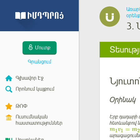
Առար
օրենք
3.
Տեսությ
Մուտք
Գրանցում
Գլխավոր Էջ
Նյուտո
Որոնում կայքում
Օրինակ
ԹՈՓ
Ուսումնական
Երբ դադարի վ
հաստատություններ
հետևանքով ն
=
m
v
m
1
1
2
արագացում