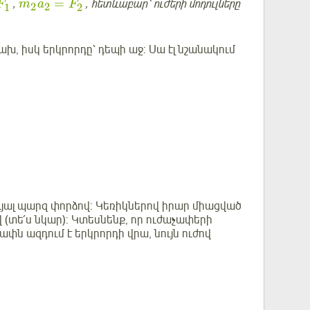
=
,
, հետևաբար՝ ուժերի մոդուլները
F
m
a
F
2
2
1
2
խ, իսկ երկրորդը՝ դեպի աջ: Սա էլ նշանակում
վ:
ևյալ պարզ փորձով: Կեռիկներով իրար միացված
(տե՛ս նկար): Կտեսնենք, որ ուժաչափերի
ափն ազդում է երկրորդի վրա, նույն ուժով