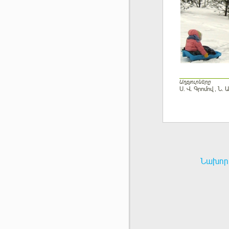
Աղբյուրները
Ս. Վ. Գրոմով , Ն
Նախորդ