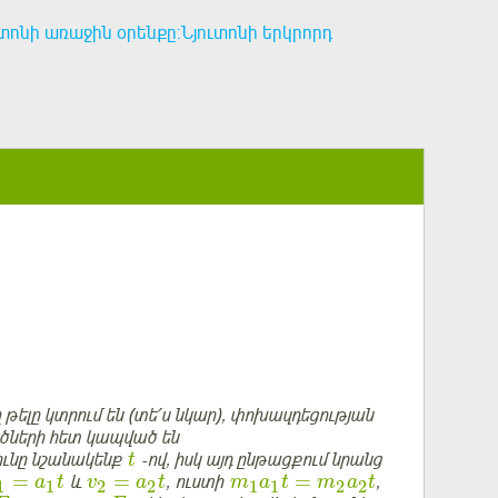
ւտոնի առաջին օրենքը:Նյուտոնի երկրորդ
 թելը կտրում են (տե՛ս նկար), փոխազդեցության
վածների հետ կապված են
ունը նշանակենք
-ով, իսկ այդ ընթացքում նրանց
t
=
=
=
և
, ուստի
,
a
t
v
a
t
m
a
t
m
a
t
1
1
2
2
1
1
2
2