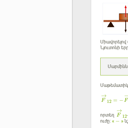
Միավորելով 
Նյուտոնի եր
Մարմիննե
Մաթեմատիկոր
→
=
−
F
F
12
→
որտեղ
F
12
−
ուժը:
«
»
նշ