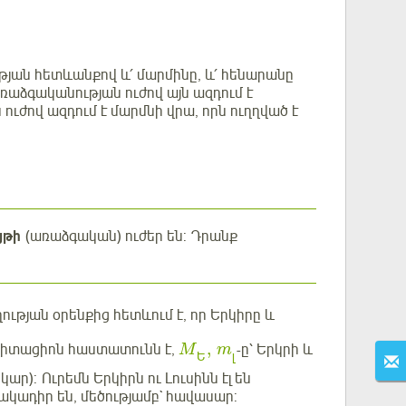
յան հետևանքով և՛ մարմինը, և՛ հենարանը
ռաձգականության ուժով այն ազդում է
ուժով ազդում է մարմնի վրա, որն ուղղված է
ւյթի
(առաձգական) ուժեր են: Դրանք
ության օրենքից հետևում է, որ Երկիրը և
,
վիտացիոն հաստատունն է,
-ը՝ Երկրի և
M
m
Ե
լ
ար): Ուրեմն Երկիրն ու Լուսինն էլ են
հակադիր են, մեծությամբ` հավասար: