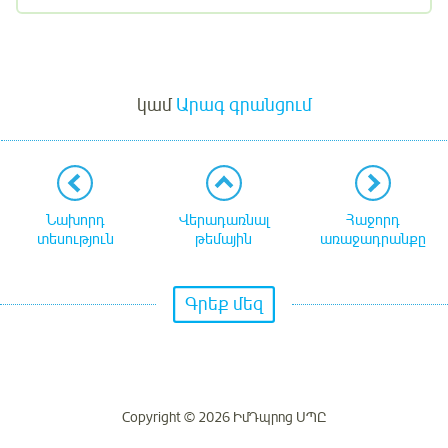
Մուտք
կամ
Արագ գրանցում
Նախորդ
Վերադառնալ
Հաջորդ
տեսություն
թեմային
առաջադրանքը
Գրեք մեզ
Copyright © 2026 ԻմԴպրոց ՍՊԸ