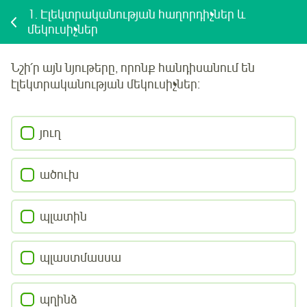
1.
Էլեկտրականության հաղորդիչներ և
մեկուսիչներ
Նշի՛ր այն նյութերը, որոնք հանդիսանում են
էլեկտրականության մեկուսիչներ
:
յուղ
ածուխ
պլատին
պլաստմասսա
պղինձ