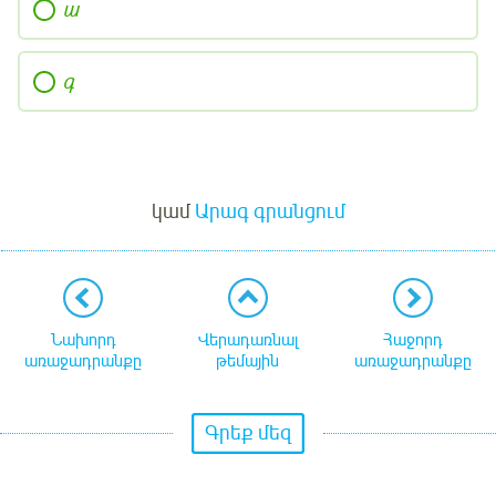
ա
գ
Մուտք
կամ
Արագ գրանցում
Նախորդ
Վերադառնալ
Հաջորդ
առաջադրանքը
թեմային
առաջադրանքը
Գրեք մեզ