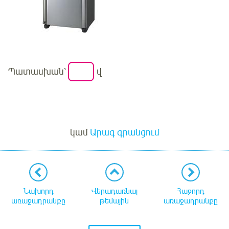
Պատասխան՝
վ
Մուտք
կամ
Արագ գրանցում
Նախորդ
Վերադառնալ
Հաջորդ
առաջադրանքը
թեմային
առաջադրանքը