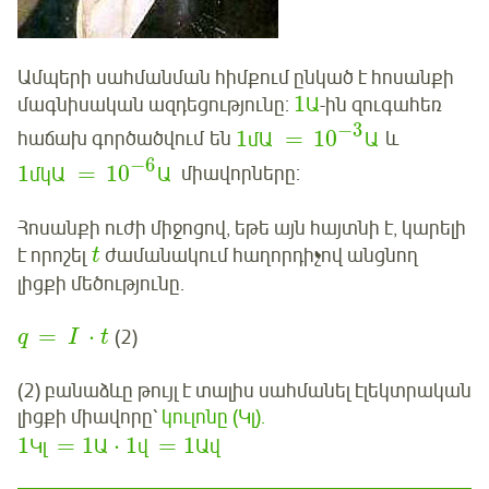
Ամպերի սահմանման հիմքում ընկած է հոսանքի
1
մագնիսական ազդեցությունը:
Ա
-ին զուգահեռ
−
3
1
=
10
հաճախ գործածվում են
մԱ
Ա
և
−
6
1
=
10
մկԱ
Ա
միավորները:
Հոսանքի ուժի միջոցով, եթե այն հայտնի է, կարելի
է որոշել
ժամանակում հաղորդիչով անցնող
t
լիցքի մեծությունը.
=
⋅
(2)
q
I
t
(2) բանաձևը թույլ է տալիս սահմանել էլեկտրական
լիցքի միավորը՝
կուլոնը (Կլ).
1
=
1
⋅
1
=
1
Կլ
Ա
վ
Ավ