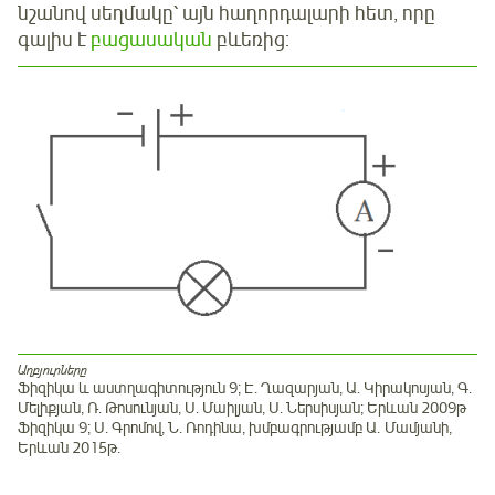
նշանով սեղմակը՝ այն հաղորդալարի հետ, որը
գալիս է
բացասական
բևեռից:
Աղբյուրները
Ֆիզիկա և աստղագիտություն 9; Է. Ղազարյան, Ա. Կիրակոսյան, Գ.
Մելիքյան, Ռ. Թոսունյան, Ս. Մաիլյան, Ս. Ներսիսյան; Երևան 2009թ
Ֆիզիկա 9; Ս. Գրոմով, Ն. Ռոդինա, խմբագրությամբ Ա. Մամյանի,
Երևան 2015թ.