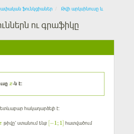
չափական ֆունկցիաներ
Թվի արկսինուսը և
յուններն ու գրաֆիկը
ւսը
-ն է:
x
հետևաբար հակադարձելի է:
[
−
1
;
1
]
թիվը՝ ստանում ենք
հատվածում
x