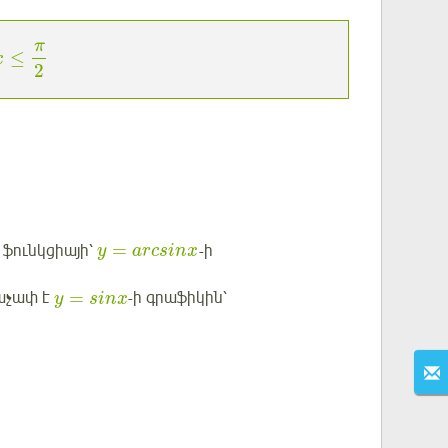
π
≤
x
2
=
 ֆունկցիայի՝
-ի
y
arcsinx
=
աչափ է
-ի գրաֆիկին՝
y
sinx