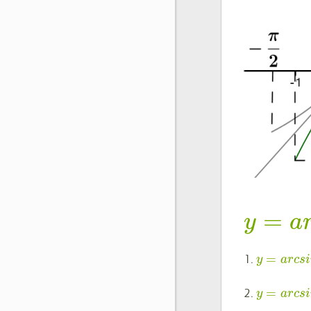
=
y
a
=
1.
y
arcs
=
2.
y
arcs