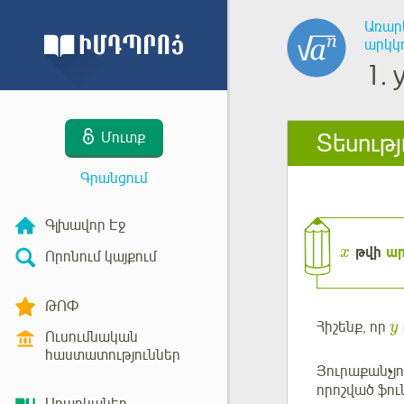
Առար
արկկ
1.
Տեսությ
Մուտք
Գրանցում
Գլխավոր Էջ
թվի
ար
x
Որոնում կայքում
ԹՈՓ
Հիշենք, որ
y
Ուսումնական
հաստատություններ
Յուրաքանչյ
որոշված ֆո