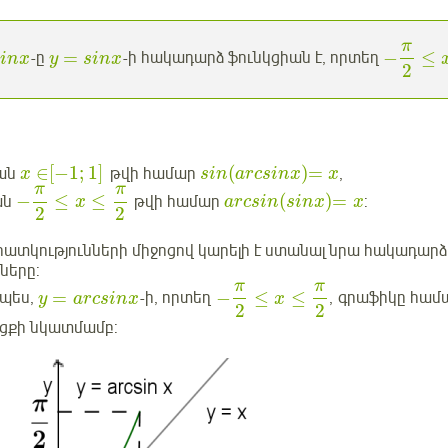
π
=
−
≤
-ը
-ի հակադարձ ֆունկցիան է, որտեղ
sinx
y
sinx
2
∈
[
−
1
;
1
]
(
)
=
կան
թվի համար
,
x
sin
arcsinx
x
π
π
−
≤
≤
(
)
=
ան
թվի համար
:
x
arcsin
sinx
x
2
2
 հատկությունների միջոցով կարելի է ստանալ նրա հակադարձ
նները:
π
π
=
−
≤
≤
պես,
-ի, որտեղ
, գրաֆիկը համ
y
arcsinx
x
2
2
ցքի նկատմամբ: