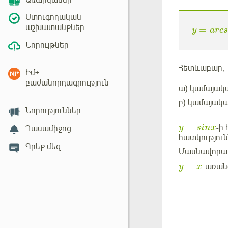
Առարկաներ
Ստուգողական
աշխատանքներ
=
y
arc
Նորույթներ
Հետևաբար,
Իմ+
բաժանորդագրություն
ա) կամայա
բ) կամայակ
Նորություններ
=
-ի
y
sinx
Դասամիջոց
հատկությու
Գրեք մեզ
Մասնավորա
=
առան
y
x