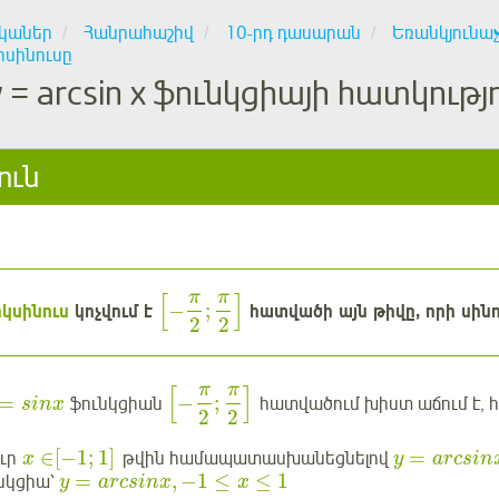
կաներ
Հանրահաշիվ
10-րդ դասարան
Եռանկյունա
ոսինուսը
y = arcsin x ֆունկցիայի հատկութ
ուն
π
π
[
]
−
;
կսինուս
կոչվում է
հատվածի այն թիվը, որի սինո
2
2
π
π
[
]
=
−
;
ֆունկցիան
հատվածում խիստ աճում է, 
sinx
2
2
∈
[
−
1
;
1
]
=
ուր
թվին համապատասխանեցնելով
x
y
arcsin
=
,
−
1
≤
≤
1
ւնկցիա՝
y
arcsinx
x