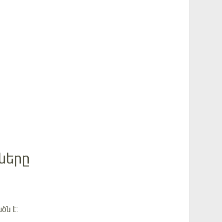
ները
ծն է: