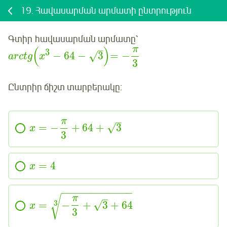
19.
Հավասարման արմատի ընտրություն
Գտիր
հավասարման արմատը՝
–
π
(
)
3
−
64
−
3
=
−
√
arctg
x
3
Ընտրիր ճիշտ տարբերակը:
–
π
=
−
+
64
+
3
√
x
3
=
4
x
−
−
−
−
−
−
−
−
−
−
−
−
–
π
√
3
=
−
+
3
+
64
√
x
3