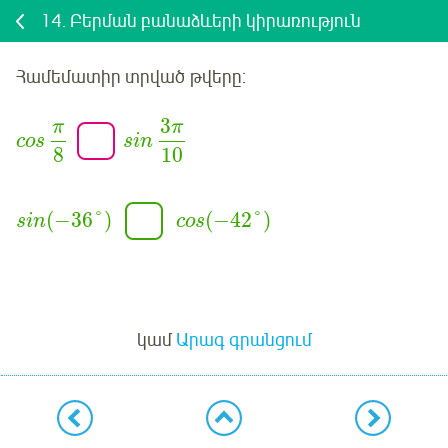
14.
Բերման բանաձևերի կիրառություն
Համեմատիր
տրված
թվերը:
3
π
π
cos
sin
8
10
(
−
36
°
)
(
−
42
°
)
sin
cos
Մուտք
կամ
Արագ գրանցում