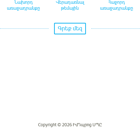
Նախորդ
Վերադառնալ
Հաջորդ
առաջադրանքը
թեմային
առաջադրանքը
Գրեք մեզ
Copyright © 2026 ԻմԴպրոց ՍՊԸ