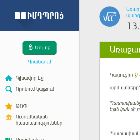
Առար
պարզ
13.
Առաջադ
Մուտք
Գրանցում
Կառուցիր
y
Գլխավոր Էջ
արմատները՝
Որոնում կայքում
Պատասխանը կ
ԹՈՓ
Եթե կան մի 
Ուսումնական
հաստատություններ
Պատասխան