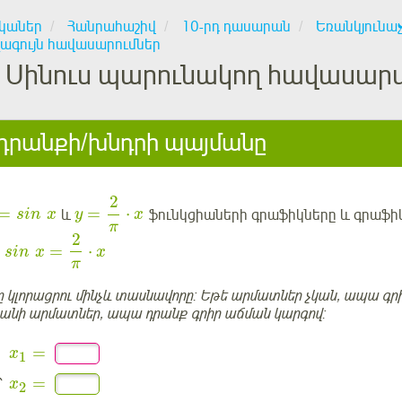
կաներ
Հանրահաշիվ
10-րդ դասարան
Եռանկյունա
ագույն հավասարումներ
Սինուս պարունակող հավասարմ
րանքի/խնդրի պայմանը
2
=
=
⋅
և
ֆունկցիաների գրաֆիկները և գրաֆ
sin
x
y
x
π
2
=
⋅
sin
x
x
π
լորացրու մինչև տասնավորը: Եթե արմատներ չկան, ապա գրի
քանի արմատներ, ապա դրանք գրիր աճման կարգով:
=
x
1
=
՝
x
2