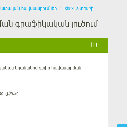
չափական հավասարումներ
sin х=a տեսքի
ան գրաֆիկական լուծում
1
Մ.
իկական եղանակով
գտիր հավասարման
ր «չկա»: