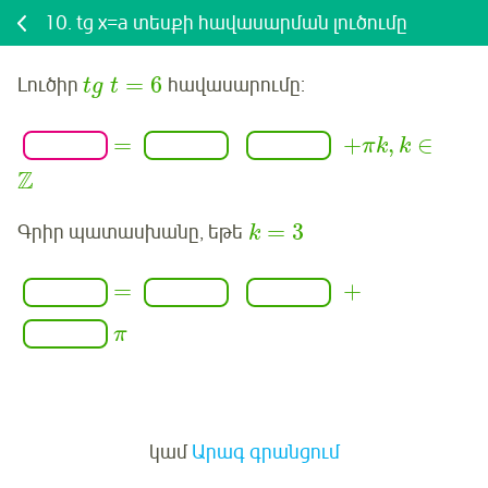
10.
tg x=a տեսքի հավասարման լուծումը
=
6
Լուծիր
հավասարումը:
tg
t
=
+
,
∈
π
k
k
Z
=
3
Գրիր պատասխանը, եթե
k
=
+
π
Մուտք
կամ
Արագ գրանցում