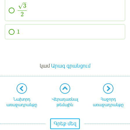
–
√
3
2
1
Մուտք
կամ
Արագ գրանցում
Նախորդ
Վերադառնալ
Հաջորդ
առաջադրանքը
թեմային
առաջադրանքը
Գրեք մեզ