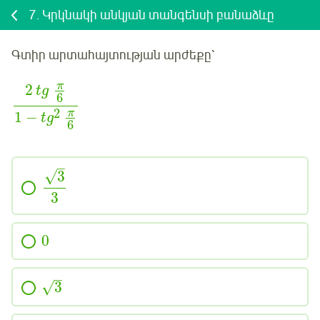
7.
Կրկնակի անկյան տանգենսի բանաձևը
Գտիր արտահայտության արժեքը՝
π
2
tg
6
2
π
1
−
tg
6
–
√
3
3
0
–
3
√