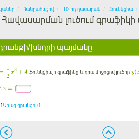
կաներ
Հանրահաշիվ
10-րդ դասարան
Ֆունկցիա
Հավասարման լուծում գրաֆիկի 
րանքի/խնդրի պայմանը
1
3
=
+
4
(
ֆունկցիայի գրաֆիկը և դրա միջոցով լուծիր
x
y
2
=
՝
x
մ
Արագ գրանցում