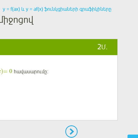
у = f(ax) և у = af(x) ֆունկցիաների գրաֆիկիները
միջոցով
2
Մ.
)
=
0
հավասարումը:
x