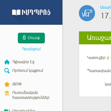
Առար
17.
Առաջադ
Մուտք
Գրանցում
Կառուցիր
y
Գլխավոր Էջ
Որոնում կայքում
Պատասխան
ԹՈՓ
կա
Մուտք
Ուսումնական
հաստատություններ