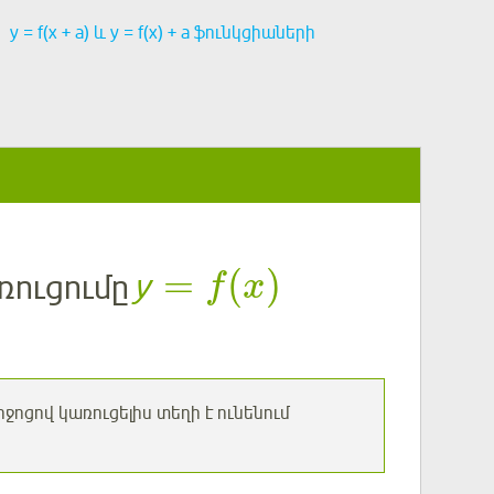
у = f(x + a) և у = f(x) + a ֆունկցիաների
=
(
)
ռուցումը
у
f
x
ջոցով կառուցելիս տեղի է ունենում