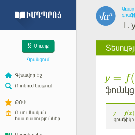
Առար
գրաֆ
1.
Տեսությ
Մուտք
Գրանցում
=
(
Գլխավոր Էջ
у
f
Որոնում կայքում
ֆունկց
ԹՈՓ
Ուսումնական
=
(
)
у
f
x
հաստատություններ
գրաֆիկի