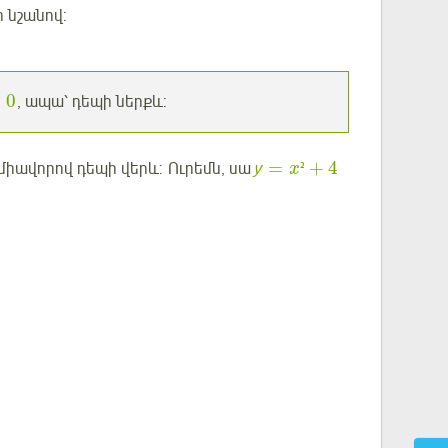
 նշանով:
<
0
, ապա՝ դեպի ներքև:
=
+
4
միավորով դեպի վերև: Ուրեմն, սա
у
²
x