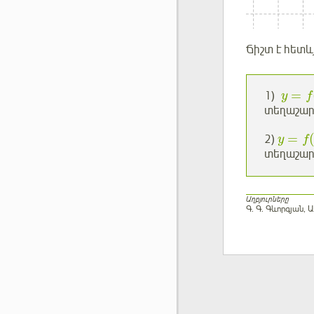
Ճիշտ է հետև
=
1)
y
f
տեղաշար
=
(
2)
y
f
տեղաշա
Աղբյուրները
Գ. Գ. Գևորգյան,