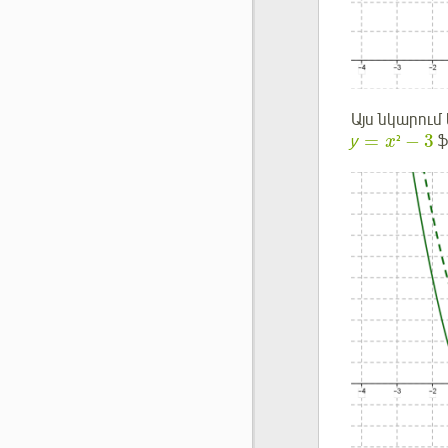
Այս նկարում
=
−
3
у
²
ֆ
x