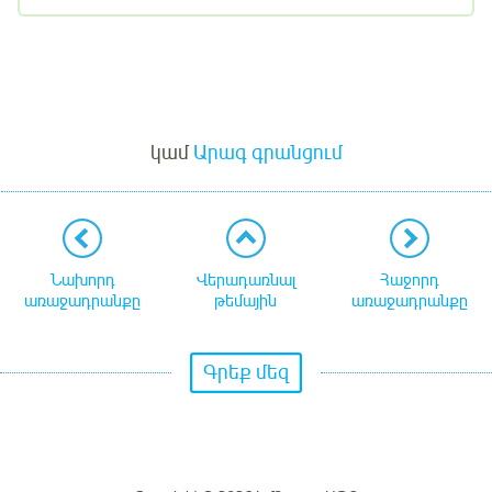
Մուտք
կամ
Արագ գրանցում
Նախորդ
Վերադառնալ
Հաջորդ
առաջադրանքը
թեմային
առաջադրանքը
Գրեք մեզ