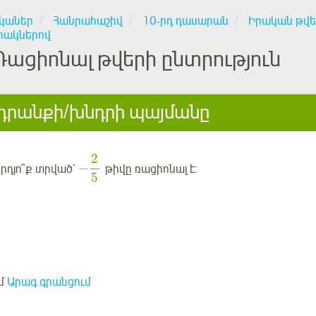
կաներ
Հանրահաշիվ
10-րդ դասարան
Իրական թվե
րակներով
Ռացիոնալ թվերի ընտրություն
րանքի/խնդրի պայմանը
2
−
արդյո՞ք
տրված`
թիվը ռացիոնալ է:
5
մ
Արագ գրանցում