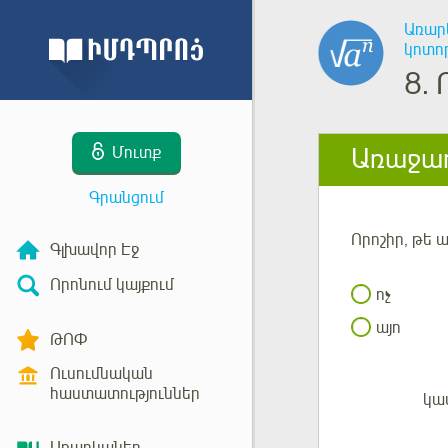
Առար
կոտո
8.
Առաջադ
Մուտք
Գրանցում
Որոշիր
, թե 
Գլխավոր Էջ
Որոնում կայքում
ոչ
այո
ԹՈՓ
Ուսումնական
հաստատություններ
կա
Մուտք