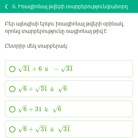
6.
Իռացիոնալ թվերի տարբերություն/քանորդ
Բեր այնպիսի երկու իռացիոնալ թվերի օրինակ,
որոնց
տարբերությունը
ռացիոնալ թիվ է:
Ընտրիր
մեկ տարբերակ:
−
−
−
−
31
+
6
−
31
√
√
և
−
−
–
–
6
+
31
6
√
√
√
և
–
–
6
+
31
6
√
√
և
−
−
−
−
–
6
+
31
31
√
√
√
և