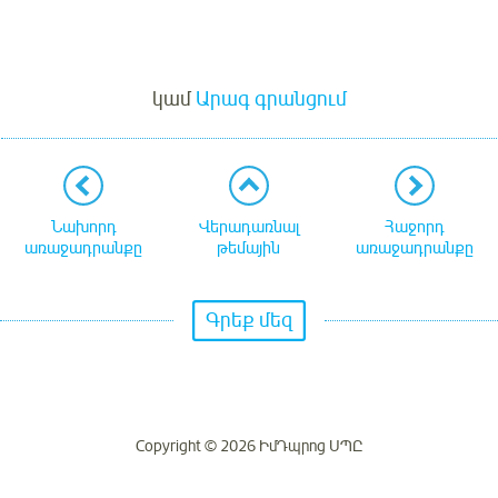
Մուտք
կամ
Արագ գրանցում
Նախորդ
Վերադառնալ
Հաջորդ
առաջադրանքը
թեմային
առաջադրանքը
Գրեք մեզ
Copyright © 2026 ԻմԴպրոց ՍՊԸ