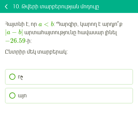
10.
Թվերի տարբերության մոդուլը
<
Հայտնի է, որ
:
Պարզիր
, կարող է արդյո՞ք
a
b
|
−
|
արտահայտությունը հավասար լինել
a
b
−26.59
-ի:
Ընտրիր մեկ տարբերակ:
ոչ
այո
Մուտք