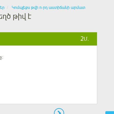
վեր
Կոմպլեքս թվի n-րդ աստիճանի արմատ
ղծ թիվ է
2
Մ.
ը: