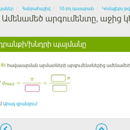
կաներ
Հանրահաշիվ
10-րդ դասարան
Կոմպլեքս թ
Ամենամեծ արգումենտը, աջից կե
րանքի/խնդրի պայմանը
8
հավասարման արմատների արգումենտներից ամենամեծ
i
π
π
=
+
՝
ϕ
max
մ
Արագ գրանցում