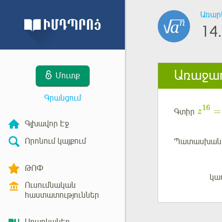
Առար
14.
Առաջադ
Մուտք
Գրանցում
16
=
Գտիր
z
Գլխավոր Էջ
Որոնում կայքում
Պատասխան
ԹՈՓ
կա
Մուտք
Ուսումնական
հաստատություններ