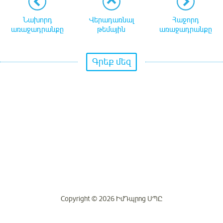
Նախորդ
Վերադառնալ
Հաջորդ
առաջադրանքը
թեմային
առաջադրանքը
Գրեք մեզ
Copyright © 2026 ԻմԴպրոց ՍՊԸ