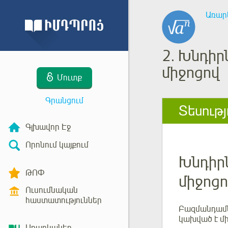
Առար
2.
Խնդիրն
միջոցով
Մուտք
Գրանցում
Տեսությ
Գլխավոր Էջ
Որոնում կայքում
Խնդիրն
ԹՈՓ
միջոցո
Ուսումնական
հաստատություններ
Բազմանդամնե
կախված է մ