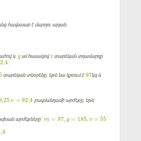
նց հավասար է մարդու արյան
վածով և
սմ հասակով
տարեկան տղամարդը
g
v
2,4
:
5
97
տարեկան տնօրենը, եթե նա կշռում է
կգ և
9,25
+
92,4
բազմանդամի արժեքը, եթե
v
=
97
,
=
185
,
=
55
սխան արժեքները՝
`
m
g
v
,4