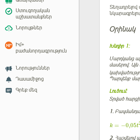
Առարկաներ
Տեղադրելով
Ստուգողական
նկարագրելո
աշխատանքներ
Օրինակ
Նորույթներ
Իմ+
Խնդիր 1:
բաժանորդագրություն
Մարդկանց ար
մասերով: Այ
Նորություններ
կախվածությ
Պարզենք մար
Դասամիջոց
Գրեք մեզ
Լուծում:
Տրված հարց
1.
Բազմանդա
=
−
0,05
k
t
2.
Հաշվելով 