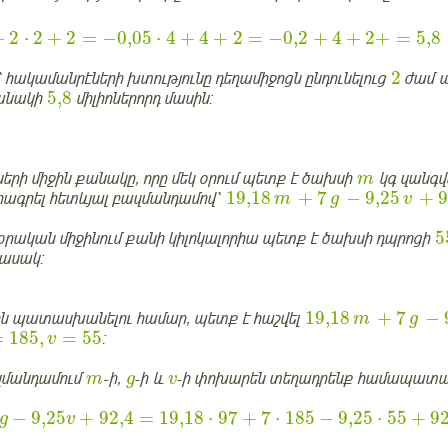
+
2
⋅
2
+
2
=
−
0,05
⋅
4
+
4
+
2
=
−
0,2
+
4
+
2
+
=
5,8
2
ակամանրէների խտությունը դեղամիջոցն ընդունելուց
ժամ ա
5,8
քանակի
միլիոներորդ մասին:
ների միջին քանակը, որը մեկ օրում պետք է ծախսի
կգ զանգ
m
19,18
+
7
−
9,25
+
9
արագրել հետևյալ բազմանդամով՝
m
g
v
5
 օրական միջինում քանի կիլոկալորիա պետք է ծախսի դպրոցի
հասակ:
19,18
+
7
−
ն պատասխանելու համար, պետք է հաշվել
m
g
=
185
,
=
55
:
v
զմանդամում
-ի,
-ի և
-ի փոխարեն տեղադրենք համապատա
m
g
v
−
9,25
+
92,4
=
19,18
⋅
97
+
7
⋅
185
−
9,25
⋅
55
+
92
g
v