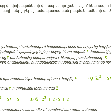
 այդ փոփոխականների փոխարեն որոշակի թվեր՝ հնարավոր 
ւ խնդիրները բերել համապատասխան բազմանդամների արժե
յունատար համակարգում հակամանրէների խտությունը հաշվառվ
ն կախված է դեղամիջոցն ընդունելուց հետո անցած
ժամանակից
t
ունը
ժամանակից նկարագրվում է հետևյալ բազմանդամով՝
t
k
դու օրգանիզմում հակամանրէների խտությունը դեղամիջոցն ընդ
2
=
−
0,05
+
2
ին պատասխանելու համար պետք է հաշվել
k
t
2
մում
-ի փոխարեն տեղադրենք
`
t
2
2
+
2
+
2
=
−
0,05
⋅
2
+
2
⋅
2
+
2
t
արտահայտության արժեքը՝ ստանում ենք պատասխանը՝