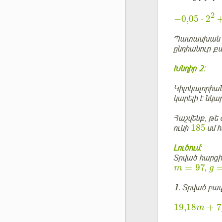
2
−
0,05
⋅
2
Պատասխան՝ հ
ընդհանուր 
Խնդիր 2:
Կիլոկալորիա
կարելի է նկ
Հաշվենք, թե
185
ունի
սմ 
Լուծում:
Տրված հարցի
=
97
,
m
g
1.
Տրված բա
19,18
+
7
m