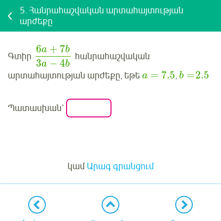
5.
Հանրահաշվական արտահայտության
արժեքը
6
+
7
a
b
Գտիր
հանրահաշվական
3
−
4
a
b
=
7.5
=
2.5
արտահայտության արժեքը, եթե
,
a
b
Պատասխան՝
Մուտք
կամ
Արագ գրանցում