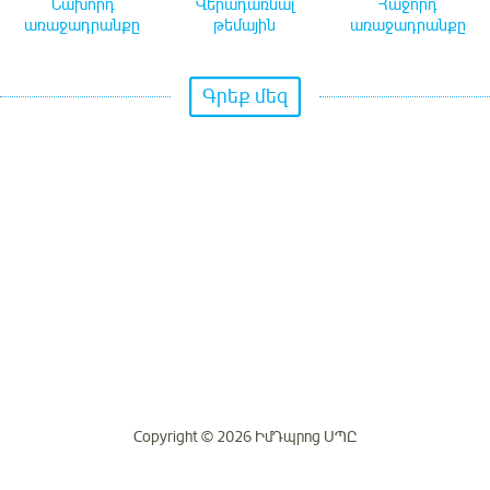
Նախորդ
Վերադառնալ
Հաջորդ
առաջադրանքը
թեմային
առաջադրանքը
Գրեք մեզ
Copyright © 2026 ԻմԴպրոց ՍՊԸ