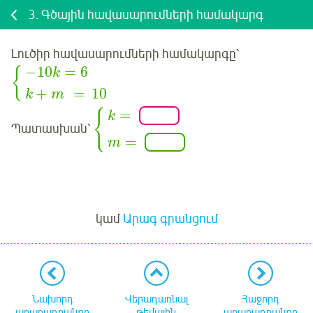
3.
Գծային հավասարումների համակարգ
Լուծիր հավասարումների համակարգը՝
−10
=
6
{
k
+
=
10
k
m
=
{
k
Պատասխան՝
=
m
Մուտք
կամ
Արագ գրանցում
Նախորդ
Վերադառնալ
Հաջորդ
առաջադրանքը
թեմային
առաջադրանքը