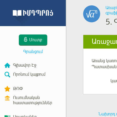
Առար
գրաֆ
5.
Առաջադ
Մուտք
Գրանցում
Առանց կառու
Գլխավոր Էջ
Պատասխան
Որոնում կայքում
կա
Մուտք
ԹՈՓ
Ուսումնական
հաստատություններ
Նախորդ 