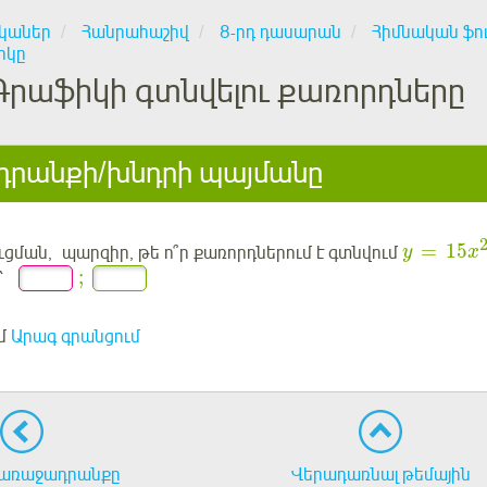
կաներ
Հանրահաշիվ
8-րդ դասարան
Հիմնական ֆո
իկը
Գրաֆիկի գտնվելու քառորդները
րանքի/խնդրի պայմանը
=
15
ցման, պարզիր, թե ո՞ր քառորդներում է գտնվում
y
x
;
՝
մ
Արագ գրանցում
առաջադրանքը
Վերադառնալ թեմային