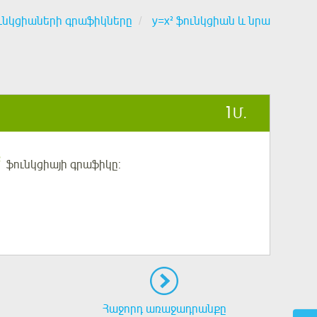
ւնկցիաների գրաֆիկները
y=x² ֆունկցիան և նրա
1
Մ.
2
ֆունկցիայի գրաֆիկը:
Հաջորդ առաջադրանքը