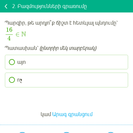
2.
Բազմությունների գրառումը
Պարզիր, թե արդյո՞ք ճիշտ է հետևյալ պնդումը՝
16
N
∈
4
Պատասխան՝
(ընտրիր մեկ տարբերակ)
այո
ոչ
Մուտք
կամ
Արագ գրանցում