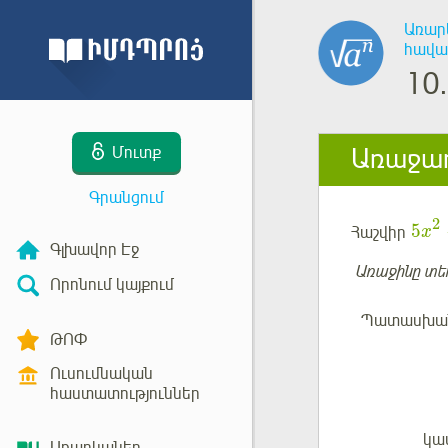
Առար
հավա
10.
Առաջադ
Մուտք
Գրանցում
2
5
Հաշվիր
x
Գլխավոր Էջ
Առաջինը տե
Որոնում կայքում
Պատասխա
ԹՈՓ
Ուսումնական
հաստատություններ
կա
Մուտք