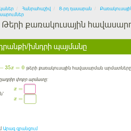
կաներ
Հանրահաշիվ
8-րդ դասարան
Քառակուսայի
սարումներ
Թերի քառակուսային հավասարում
րանքի/խնդրի պայմանը
−
35
=
0
թերի քառակուսային հավասարման արմատները
x
ղադրիր փոքր արմատը:
=
x
ն՝
=
x
մ
Արագ գրանցում