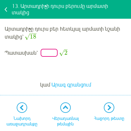
13.
Արտադրիչի դուրս բերումը արմատի
տակից
Արտադրիչը դուրս բեր
հետևյալ
արմատի նշանի
−
−
18
√
տակից՝
–
√
2
Պատասխան՝
Մուտք
կամ
Արագ գրանցում
Նախորդ
Վերադառնալ
Հաջորդ թեստը
առաջադրանքը
թեմային