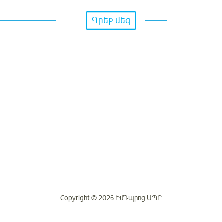
Գրեք մեզ
Copyright © 2026 ԻմԴպրոց ՍՊԸ