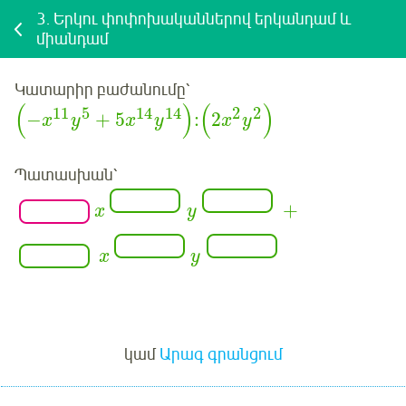
3.
Երկու փոփոխականներով երկանդամ և
միանդամ
Կատարիր բաժանումը՝
(
)
(
)
11
5
14
14
2
2
−
+
5
:
2
x
y
x
y
x
y
Պատասխան՝
+
x
y
x
y
Մուտք
կամ
Արագ գրանցում