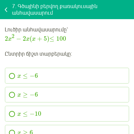
7.
Գծայինի բերվող քառակուսային
անհավասարում
Լուծիր անհավասարումը՝
2
2
−
2
(
+
5
)
≤
100
x
x
x
Ընտրիր ճիշտ տարբերակը:
≤
−6
x
≥
−6
x
≤
−10
x
≥
6
x