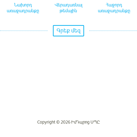
Նախորդ
Վերադառնալ
Հաջորդ
առաջադրանքը
թեմային
առաջադրանքը
Գրեք մեզ
Copyright © 2026 ԻմԴպրոց ՍՊԸ