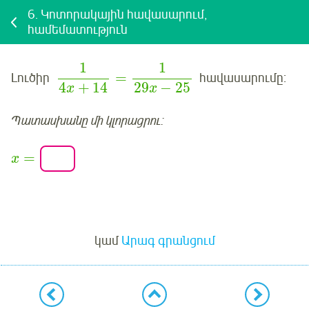
6.
Կոտորակային հավասարում,
համեմատություն
1
1
=
Լուծիր
հավասարումը:
4
+
14
29
−
25
x
x
Պատասխանը մի կլորացրու:
=
x
Մուտք
կամ
Արագ գրանցում