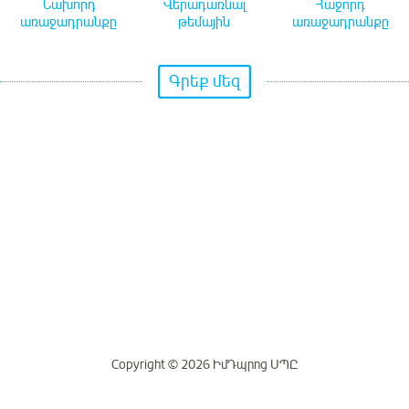
Նախորդ
Վերադառնալ
Հաջորդ
առաջադրանքը
թեմային
առաջադրանքը
Գրեք մեզ
Copyright © 2026 ԻմԴպրոց ՍՊԸ