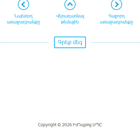
Նախորդ
Վերադառնալ
Հաջորդ
առաջադրանքը
թեմային
առաջադրանքը
Գրեք մեզ
Copyright © 2026 ԻմԴպրոց ՍՊԸ