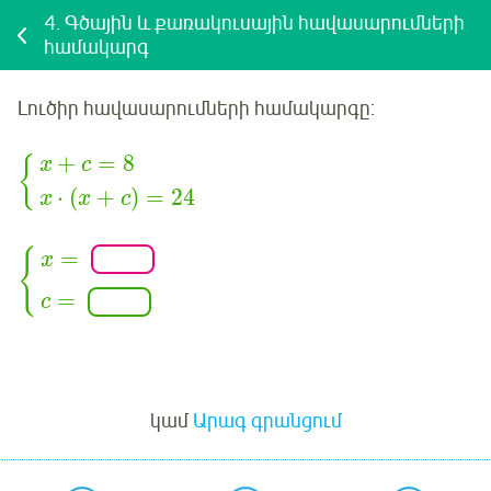
4.
Գծային և քառակուսային հավասարումների
համակարգ
Լուծիր հավասարումների համակարգը:
+
=
8
{
x
c
⋅
(
+
)
=
24
x
x
c
=
{
x
=
c
Մուտք
կամ
Արագ գրանցում