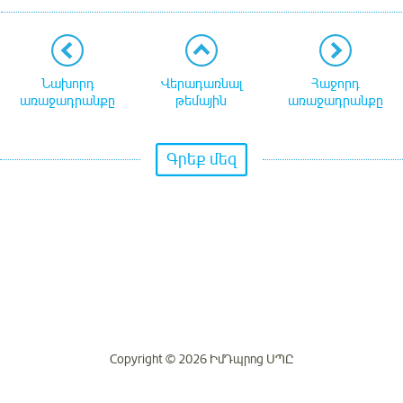
Նախորդ
Վերադառնալ
Հաջորդ
առաջադրանքը
թեմային
առաջադրանքը
Գրեք մեզ
Copyright © 2026 ԻմԴպրոց ՍՊԸ